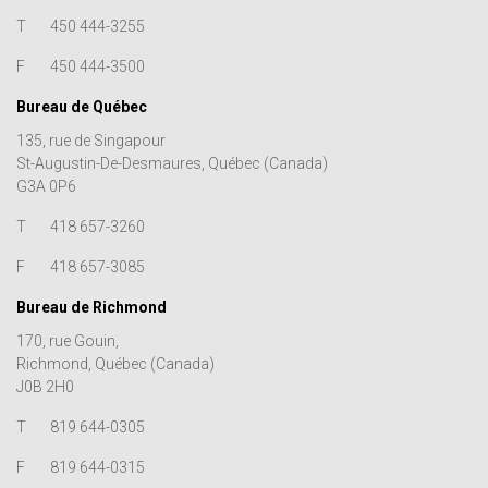
T
450 444-3255
F
450 444-3500
Bureau de Québec
135, rue de Singapour
St-Augustin-De-Desmaures, Québec (Canada)
G3A 0P6
T
418 657-3260
F
418 657-3085
Bureau de Richmond
170, rue Gouin,
Richmond, Québec (Canada)
J0B 2H0
T
819 644-0305
F
819 644-0315