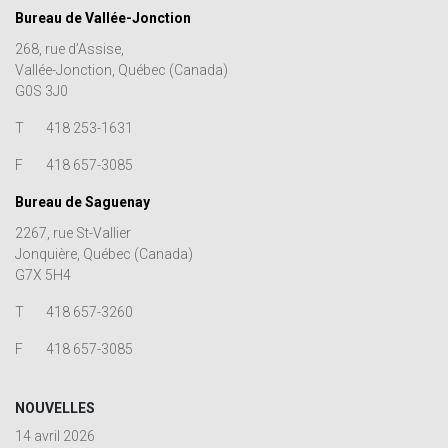
Bureau de Vallée-Jonction
268, rue d’Assise,
Vallée-Jonction, Québec (Canada)
G0S 3J0
T
418 253-1631
F
418 657-3085
Bureau de Saguenay
2267, rue St-Vallier
Jonquière, Québec (Canada)
G7X 5H4
T
418 657-3260
F
418 657-3085
NOUVELLES
14 avril 2026