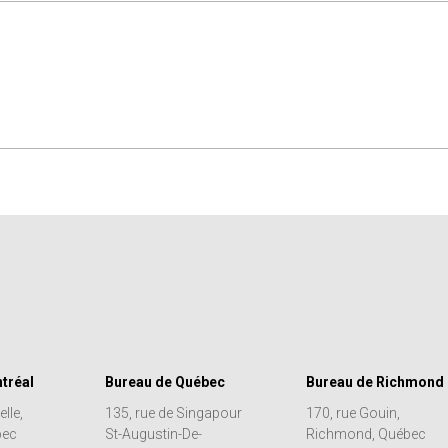
tréal
Bureau de Québec
Bureau de Richmond
lle,
135, rue de Singapour
170, rue Gouin,
bec
St-Augustin-De-
Richmond, Québec