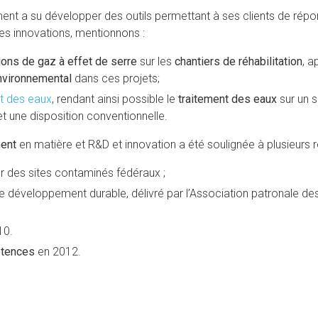
ent a su développer des outils permettant à ses clients de rép
ces innovations, mentionnons :
ons de gaz à effet de serre
sur les
chantiers de réhabilitation
, a
nvironnemental
dans ces projets;
nt des eaux
, rendant ainsi possible le
traitement des eaux
sur un s
 une disposition conventionnelle.
ment
en matière et R&D et innovation a été soulignée à plusieurs 
ur des sites contaminés fédéraux ;
le développement durable, délivré par l’Association patronale d
10.
étences
en 2012.