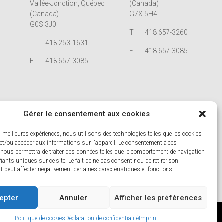
Vallée-Jonction, Québec
(Canada)
(Canada)
G7X 5H4
G0S 3J0
T
418 657-3260
T
418 253-1631
F
418 657-3085
F
418 657-3085
23 mai 2025
Gérer le consentement aux cookies
 service
Terrapex célèbre ses 30 ans !
En lire plus...
es meilleures expériences, nous utilisons des technologies telles que les cookies
 et/ou accéder aux informations sur l'appareil. Le consentement à ces
 nous permettra de traiter des données telles que le comportement de navigation
fiants uniques sur ce site. Le fait de ne pas consentir ou de retirer son
 peut affecter négativement certaines caractéristiques et fonctions.
epter
Annuler
Afficher les préférences
SOLUTIONS WEB PAR
Politique de cookies
Déclaration de confidentialité
Imprint