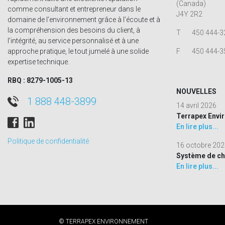
(Canada)
comme consultant et entrepreneur dans le
J4Y 2R2
domaine de l’environnement grâce à l’écoute et à
la compréhension des besoins du client, à
T
450 444-3
l’intégrité, au service personnalisé et à une
approche pratique, le tout jumelé à une solide
F
450 444-3
expertise technique.
RBQ : 8279-1005-13
NOUVELLES
1 888 448-3899
14 avril 2026
Terrapex Envir
En lire plus...
Politique de confidentialité
16 octobre 20
Système de cha
En lire plus...
© TERRAPEX ENVIRONNEMENT