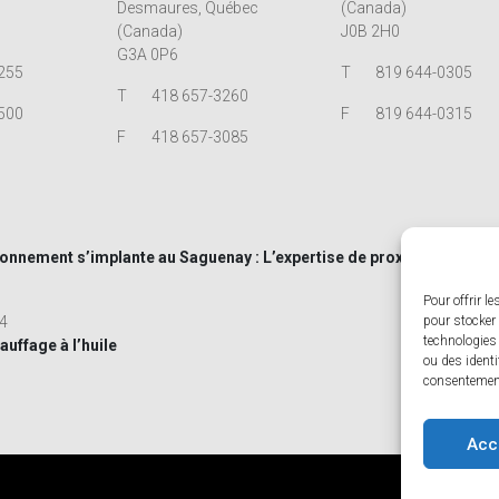
Desmaures, Québec
(Canada)
(Canada)
J0B 2H0
G3A 0P6
255
T
819 644-0305
T
418 657-3260
500
F
819 644-0315
F
418 657-3085
onnement s’implante au Saguenay : L’expertise de proximité à votre
Pour offrir l
24
pour stocker
technologies
uffage à l’huile
ou des identi
consentement
Acc